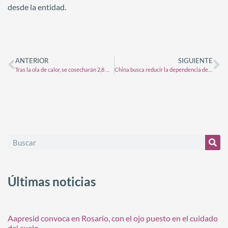
desde la entidad.
ANTERIOR
SIGUIENTE
Tras la ola de calor, se cosecharán 2,8 Mt menos de soja de lo que se estimaba hace un mes
China busca reducir la dependencia del maíz estadounidense para consolidar a Sudamérica como su principal proveedor
Últimas noticias
Aapresid convoca en Rosario, con el ojo puesto en el cuidado
del suelo