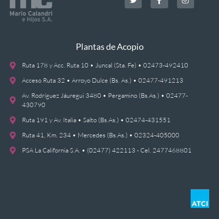
Plantas de Acopio
Ruta 178 y Acc. Ruta 10 • Juncal (Sta. Fe) • 02473-492410
Acceso Ruta 32 • Arroyo Dulce (Bs. As.) • 02477-491213
Av. Rodríguez Jáuregui 3480 • Pergamino (Bs.As.) • 02477-
430790
Ruta 191 y Av. Italia • Salto (Bs.As.) • 02474-431551
Ruta 41, Km. 234 • Mercedes (Bs.As.) • 02324-405000
PSA La California S.A. • (02477) 422113 - Cel. 2477468801