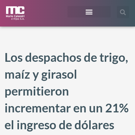
¿En qué te podemos ayudar?
Acceso Extranet
Los despachos de trigo,
maíz y girasol
permitieron
incrementar en un 21%
el ingreso de dólares