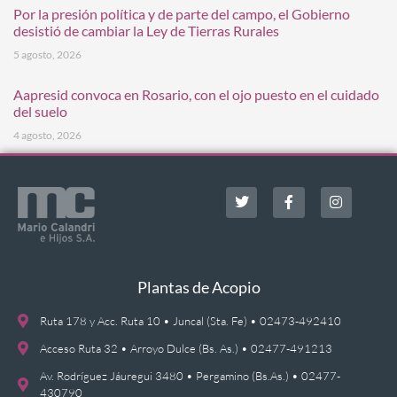
Por la presión política y de parte del campo, el Gobierno
desistió de cambiar la Ley de Tierras Rurales
5 agosto, 2026
Aapresid convoca en Rosario, con el ojo puesto en el cuidado
del suelo
4 agosto, 2026
Plantas de Acopio
Ruta 178 y Acc. Ruta 10 • Juncal (Sta. Fe) • 02473-492410
Acceso Ruta 32 • Arroyo Dulce (Bs. As.) • 02477-491213
Av. Rodríguez Jáuregui 3480 • Pergamino (Bs.As.) • 02477-
430790