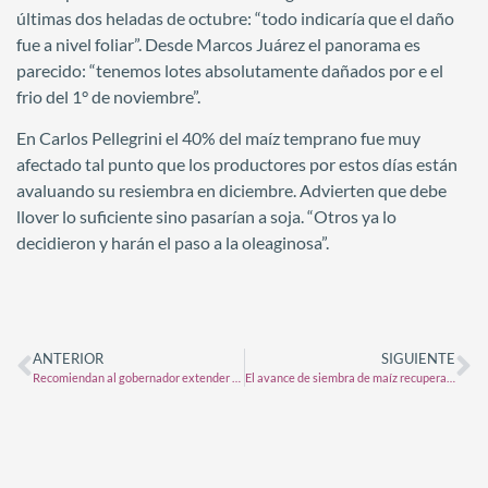
últimas dos heladas de octubre: “todo indicaría que el daño
fue a nivel foliar”. Desde Marcos Juárez el panorama es
parecido: “tenemos lotes absolutamente dañados por e el
frio del 1° de noviembre”.
En Carlos Pellegrini el 40% del maíz temprano fue muy
afectado tal punto que los productores por estos días están
avaluando su resiembra en diciembre. Advierten que debe
llover lo suficiente sino pasarían a soja. “Otros ya lo
decidieron y harán el paso a la oleaginosa”.
ANTERIOR
SIGUIENTE
Recomiendan al gobernador extender la emergencia agropecuaria hasta el inicio de la cosecha gruesa
El avance de siembra de maíz recupera ritmo, aunque sigue rezagado