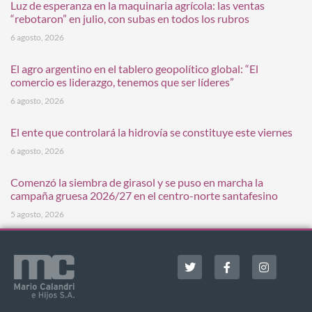
Luz de esperanza en la maquinaria agrícola: las ventas
“rebotaron” en julio, con subas en todos los rubros
6 agosto, 2026
El agro argentino en el tablero geopolítico global: “El
comercio es liderazgo, tenemos que ser líderes”
6 agosto, 2026
El ente que controlará la hidrovía se constituye este viernes
6 agosto, 2026
Comenzó la siembra de girasol y se puso en marcha la
campaña gruesa 2026/27 en el centro-norte santafesino
5 agosto, 2026