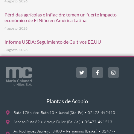
4 agosto, 2026
Pérdidas agrícolas e inflación: temen un fuerte impacto
económico de El Niño en América Latina
4 agosto, 2026
Informe USDA: Seguimiento de Cultivos EE.UU
3 agosto, 2026
Plantas de Acopio
Ruta 178 y Acc. Ruta 10 • Juncal (Sta. Fe) • 02473-492410
Acceso Ruta 32 • Arroyo Dulce (Bs. As.) • 02477-491213
Av. Rodríguez Jáuregui 3480 • Pergamino (Bs.As.) • 02477-