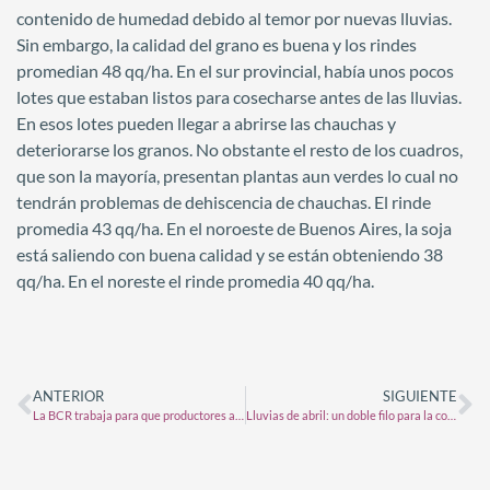
contenido de humedad debido al temor por nuevas lluvias.
Sin embargo, la calidad del grano es buena y los rindes
promedian 48 qq/ha. En el sur provincial, había unos pocos
lotes que estaban listos para cosecharse antes de las lluvias.
En esos lotes pueden llegar a abrirse las chauchas y
deteriorarse los granos. No obstante el resto de los cuadros,
que son la mayoría, presentan plantas aun verdes lo cual no
tendrán problemas de dehiscencia de chauchas. El rinde
promedia 43 qq/ha. En el noroeste de Buenos Aires, la soja
está saliendo con buena calidad y se están obteniendo 38
qq/ha. En el noreste el rinde promedia 40 qq/ha.
ANTERIOR
SIGUIENTE
La BCR trabaja para que productores accedan a financiamiento usando como garantía la cosecha futura
Lluvias de abril: un doble filo para la cosecha gruesa y una ventana de oportunidad para el trigo 2024/25