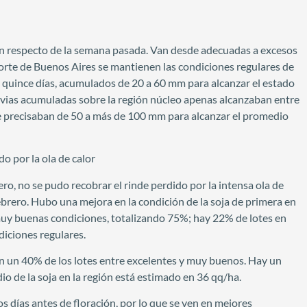
n respecto de la semana pasada. Van desde adecuadas a excesos
l norte de Buenos Aires se mantienen las condiciones regulares de
os quince días, acumulados de 20 a 60 mm para alcanzar el estado
lluvias acumuladas sobre la región núcleo apenas alcanzaban entre
 se precisaban de 50 a más de 100 mm para alcanzar el promedio
do por la ola de calor
rero, no se pudo recobrar el rinde perdido por la intensa ola de
febrero. Hubo una mejora en la condición de la soja de primera en
 muy buenas condiciones, totalizando 75%; hay 22% de lotes en
iciones regulares.
on un 40% de los lotes entre excelentes y muy buenos. Hay un
o de la soja en la región está estimado en 36 qq/ha.
os días antes de floración, por lo que se ven en mejores