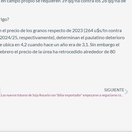
e, en campo propio se requieren 39 qq/ha contra los 26 qq/ha de
rigo?
n el precio de los granos respecto de 2023 (264 u$s/tn contra
 2024/25, respectivamente), determinan el paulatino deterioro
 se ubica en 4,2 cuando hace un año era de 3,1. Sin embargo el
 febrero el precio de la úrea ha retrocedido alrededor de 80
SIGUIENTE
Los nuevos futuros de Soja Rosario con “dólar exportador” empezaron a negociarse con una “cobertura cambiaria “ implícita