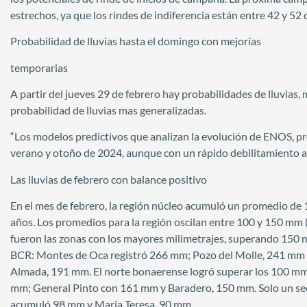
estrechos, ya que los rindes de indiferencia están entre 42 y 52
Probabilidad de lluvias hasta el domingo con mejorías
temporarias
A partir del jueves 29 de febrero hay probabilidades de lluvias,
probabilidad de lluvias mas generalizadas.
“Los modelos predictivos que analizan la evolución de ENOS, pr
verano y otoño de 2024, aunque con un rápido debilitamiento a pa
Las lluvias de febrero con balance positivo
En el mes de febrero, la región núcleo acumuló un promedio de 
años. Los promedios para la región oscilan entre 100 y 150 mm (d
fueron las zonas con los mayores milimetrajes, superando 150 
BCR: Montes de Oca registró 266 mm; Pozo del Molle, 241 mm 
Almada, 191 mm. El norte bonaerense logró superar los 100 mm
mm; General Pinto con 161 mm y Baradero, 150 mm. Solo un sec
acumuló 98 mm y Maria Teresa, 90 mm.