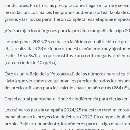
condiciones. En otros, las precipitaciones llegaron tarde y se e
fecundación. Los maíces tempranos pudieron sortear la ola de ca
granos y las lluvias permitieron completar esa etapa. Se empieza
¿Qué arrojan los márgenes para la proxima campaña de trigo 2
Los márgenes 2024/25 en base a la última actualización de preci
etc.), realizada el 28 de febrero, muestra números muy ajustados
es de -165 u$s/ha, lo que constituye una renta negativa, mien
(con un rinde de 40 qq/ha).
Ésto es un reflejo de la “foto actual” de los números para el cu
Habrá que ver cómo evolucionan los precios de todos los insumo
del precio utilizado para los calculos hace un año atrás (264 u$s
Con el actual panorama, el rinde de indiferencia para el trigo 
Los números para la campaña 2024/25 muestran rendimientos de
manejaban en la proyeccion de febrero 2023. En campo alquila
propio. Bajo arrendamiento, los números para el trigo muestra