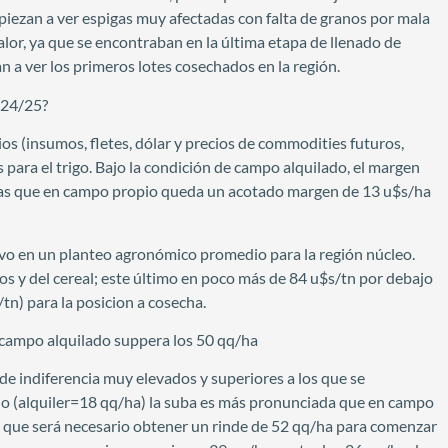
mpiezan a ver espigas muy afectadas con falta de granos por mala
lor, ya que se encontraban en la última etapa de llenado de
n a ver los primeros lotes cosechados en la región.
024/25?
os (insumos, fletes, dólar y precios de commodities futuros,
 para el trigo. Bajo la condición de campo alquilado, el margen
tras que en campo propio queda un acotado margen de 13 u$s/ha
ltivo en un planteo agronómico promedio para la región núcleo.
s y del cereal; este último en poco más de 84 u$s/tn por debajo
/tn) para la posicion a cosecha.
en campo alquilado suppera los 50 qq/ha
 indiferencia muy elevados y superiores a los que se
do (alquiler=18 qq/ha) la suba es más pronunciada que en campo
n que será necesario obtener un rinde de 52 qq/ha para comenzar