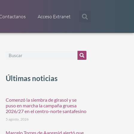
Contactanos
Acceso Extranet
Últimas noticias
Comenzó la siembra de girasol y se
puso en marcha la campaña gruesa
2026/27 en el centro-norte santafesino
5 agosto, 2026
Marcelo Torres de Aapresid alertó que