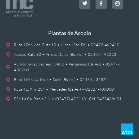
Plantas de Acopio
Ruta 178 y Acc. Ruta 10 • Juncal (Sta. Fe) • 02473-492410
Acceso Ruta 32 • Arroyo Dulce (Bs. As.) • 02477-491213
Av. Rodríguez Jáuregui 3480 • Pergamino (Bs.As.) • 02477-
430790
Ruta 191 y Av. Italia • Salto (Bs.As.) • 02474-431551
Ruta 41, Km. 234 • Mercedes (Bs.As.) • 02324-405000
PSA La California S.A. • (02477) 422113 - Cel. 2477468801