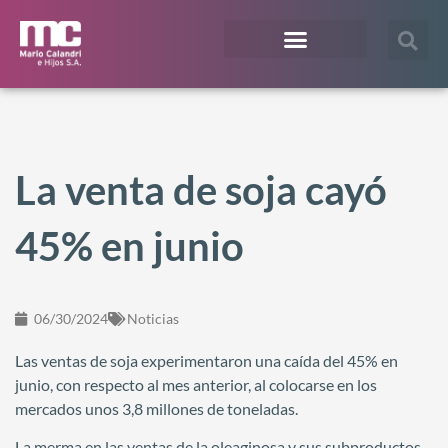
¿En qué te podemos ayudar?
Acceso Extranet
La venta de soja cayó
45% en junio
06/30/2024
Noticias
Las ventas de soja experimentaron una caída del 45% en
junio, con respecto al mes anterior, al colocarse en los
mercados unos 3,8 millones de toneladas.
La merma en las ventas de la oleaginosa y sus subproductos,