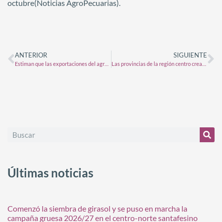
octubre(Noticias AgroPecuarias).
ANTERIOR
SIGUIENTE
Estiman que las exportaciones del agro podrían crecer en USD 30.000 millones sin retenciones ni cepo
Las provincias de la región centro crearán un banco de proyectos estratégicos para infraestructura
Últimas noticias
Comenzó la siembra de girasol y se puso en marcha la
campaña gruesa 2026/27 en el centro-norte santafesino