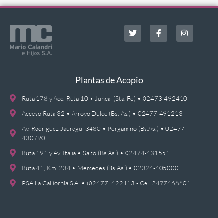
Plantas de Acopio
Ruta 178 y Acc. Ruta 10 • Juncal (Sta. Fe) • 02473-492410
Acceso Ruta 32 • Arroyo Dulce (Bs. As.) • 02477-491213
Av. Rodríguez Jáuregui 3480 • Pergamino (Bs.As.) • 02477-
430790
Ruta 191 y Av. Italia • Salto (Bs.As.) • 02474-431551
Ruta 41, Km. 234 • Mercedes (Bs.As.) • 02324-405000
PSA La California S.A. • (02477) 422113 - Cel. 2477468801