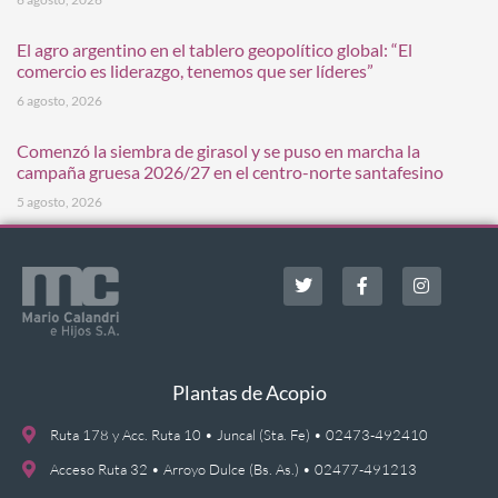
El agro argentino en el tablero geopolítico global: “El
comercio es liderazgo, tenemos que ser líderes”
6 agosto, 2026
Comenzó la siembra de girasol y se puso en marcha la
campaña gruesa 2026/27 en el centro-norte santafesino
5 agosto, 2026
Plantas de Acopio
Ruta 178 y Acc. Ruta 10 • Juncal (Sta. Fe) • 02473-492410
Acceso Ruta 32 • Arroyo Dulce (Bs. As.) • 02477-491213