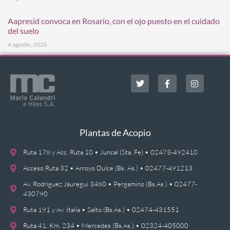
Aapresid convoca en Rosario, con el ojo puesto en el cuidado
del suelo
4 agosto, 2026
Plantas de Acopio
Ruta 178 y Acc. Ruta 10 • Juncal (Sta. Fe) • 02473-492410
Acceso Ruta 32 • Arroyo Dulce (Bs. As.) • 02477-491213
Av. Rodríguez Jáuregui 3480 • Pergamino (Bs.As.) • 02477-
430790
Ruta 191 y Av. Italia • Salto (Bs.As.) • 02474-431551
Ruta 41, Km. 234 • Mercedes (Bs.As.) • 02324-405000