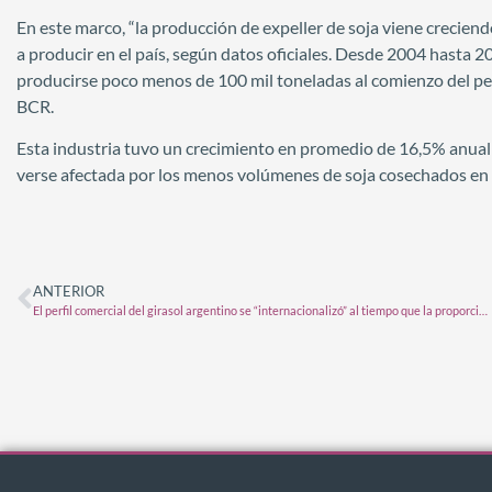
En este marco, “la producción de expeller de soja viene creci
a producir en el país, según datos oficiales. Desde 2004 hasta 20
producirse poco menos de 100 mil toneladas al comienzo del perío
BCR.
Esta industria tuvo un crecimiento en promedio de 16,5% anual 
verse afectada por los menos volúmenes de soja cosechados en 
ANTERIOR
El perfil comercial del girasol argentino se “internacionalizó” al tiempo que la proporción destinada al mercado interno juega cada vez más en contra