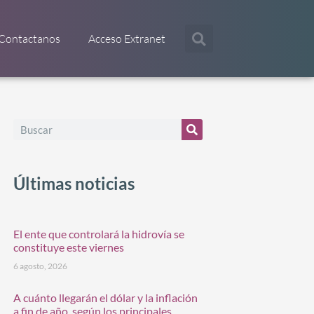
Contactanos
Acceso Extranet
Últimas noticias
El ente que controlará la hidrovía se
constituye este viernes
6 agosto, 2026
A cuánto llegarán el dólar y la inflación
a fin de año, según los principales