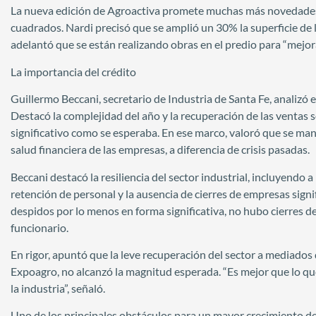
La nueva edición de Agroactiva promete muchas más novedades.
cuadrados. Nardi precisó que se amplió un 30% la superficie d
adelantó que se están realizando obras en el predio para “mejora
La importancia del crédito
Guillermo Beccani, secretario de Industria de Santa Fe, analizó e
Destacó la complejidad del año y la recuperación de las ventas
significativo como se esperaba. En ese marco, valoró que se mant
salud financiera de las empresas, a diferencia de crisis pasadas.
Beccani destacó la resiliencia del sector industrial, incluyendo a
retención de personal y la ausencia de cierres de empresas signi
despidos por lo menos en forma significativa, no hubo cierres d
funcionario.
En rigor, apuntó que la leve recuperación del sector a mediados
Expoagro, no alcanzó la magnitud esperada. “Es mejor que lo que
la industria”, señaló.
Uno de los principales obstáculos para un mayor crecimiento del 