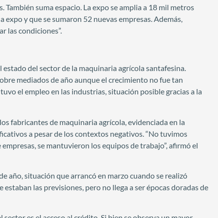
 También suma espacio. La expo se amplia a 18 mil metros
e la expo y que se sumaron 52 nuevas empresas. Además,
r las condiciones”.
l estado del sector de la maquinaria agrícola santafesina.
 sobre mediados de año aunque el crecimiento no fue tan
uvo el empleo en las industrias, situación posible gracias a la
 los fabricantes de maquinaria agrícola, evidenciada en la
ficativos a pesar de los contextos negativos. “No tuvimos
e empresas, se mantuvieron los equipos de trabajo”, afirmó el
 de año, situación que arrancó en marzo cuando se realizó
 estaban las previsiones, pero no llega a ser épocas doradas de
sector es el acceso al crédito. Si bien se observa un mayor