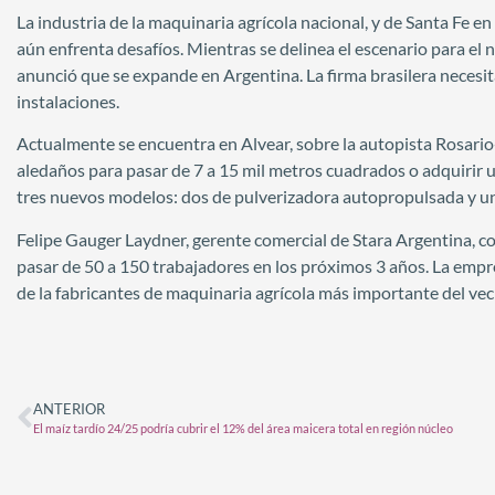
La industria de la maquinaria agrícola nacional, y de Santa Fe e
aún enfrenta desafíos. Mientras se delinea el escenario para el 
anunció que se expande en Argentina. La firma brasilera neces
instalaciones.
Actualmente se encuentra en Alvear, sobre la autopista Rosario
aledaños para pasar de 7 a 15 mil metros cuadrados o adquirir 
tres nuevos modelos: dos de pulverizadora autopropulsada y u
Felipe Gauger Laydner, gerente comercial de Stara Argentina, c
pasar de 50 a 150 trabajadores en los próximos 3 años. La empr
de la fabricantes de maquinaria agrícola más importante del veci
ANTERIOR
El maíz tardío 24/25 podría cubrir el 12% del área maicera total en región núcleo