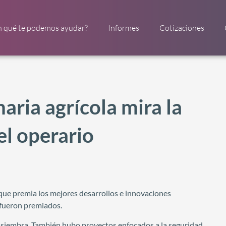
n qué te podemos ayudar?
Informes
Cotizaciones
aria agrícola mira la
el operario
que premia los mejores desarrollos e innovaciones
 fueron premiados.
a siembra. También hubo proyectos enfocados a la seguridad