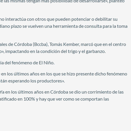
ue las mismas tengan más posibilidad de desarrollarse», planteó
o interactúa con otros que pueden potenciar o debilitar su
ediano plazo se vuelven una herramienta de consulta para la toma
reales de Córdoba (Bccba), Tomás Kember, marcó que en el centro
co», impactando en la condición del trigo y el garbanzo.
ia del fenómeno de El Niño.
e en los últimos años en los que se hizo presente dicho fenómeno
están esperando los productores».
 Ya en los últimos años en Córdoba se dio un corrimiento de las
 ratificado en 100% y hay que ver como se comportan las