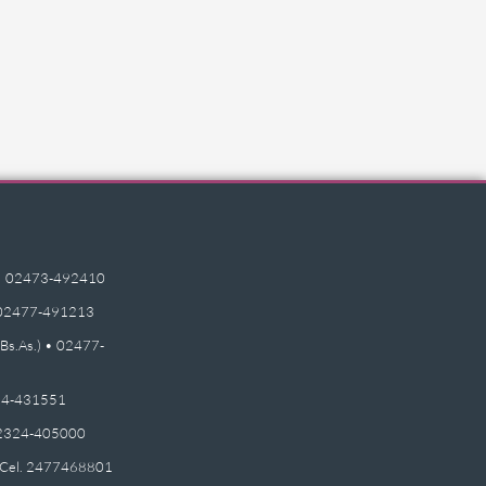
e) • 02473-492410
 • 02477-491213
(Bs.As.) • 02477-
2474-431551
 02324-405000
 - Cel. 2477468801