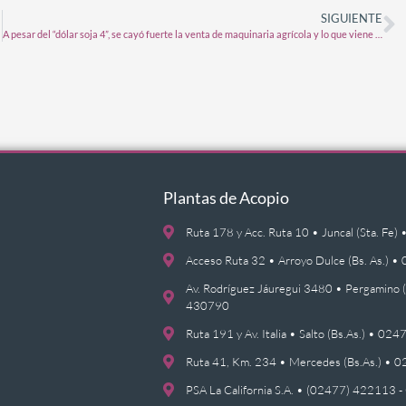
SIGUIENTE
A pesar del “dólar soja 4”, se cayó fuerte la venta de maquinaria agrícola y lo que viene puede ser peor
Plantas de Acopio
Ruta 178 y Acc. Ruta 10 • Juncal (Sta. F
Acceso Ruta 32 • Arroyo Dulce (Bs. As.)
Av. Rodríguez Jáuregui 3480 • Pergamino 
430790
Ruta 191 y Av. Italia • Salto (Bs.As.) • 0
Ruta 41, Km. 234 • Mercedes (Bs.As.) •
PSA La California S.A. • (02477) 422113