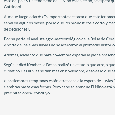
este del país y un fenómeno de El Niño establecido, se espera q
Gattinoni.
Aunque luego aclaró: «Es importante destacar que este fenómen
señal en algunos meses, por lo que los pronósticos a corto y m
de decisiones».
Por su parte, el analista agro-meteorológico de la Bolsa de Ce
y norte del país «las lluvias no se acercaron al promedio históri
Además, adelantó que para noviembre esperan la plena presenc
Según indicó Kember, la Bccba realizó un estudio que arrojó qu
climático «las lluvias se dan más en noviembre, y eso es lo que 
«Las siembras tempranas están atrasadas a la espera de lluvias.
siembras hasta esas fechas. Pero cabe aclarar que El Niño está
precipitaciones», concluyó.