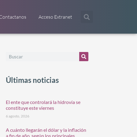
Contactanos
Acceso Extranet
Últimas noticias
El ente que controlará la hidrovía se
constituye este viernes
6 agosto, 2026
A cuánto llegarán el dólar y la inflación
a fin de año, según los principales