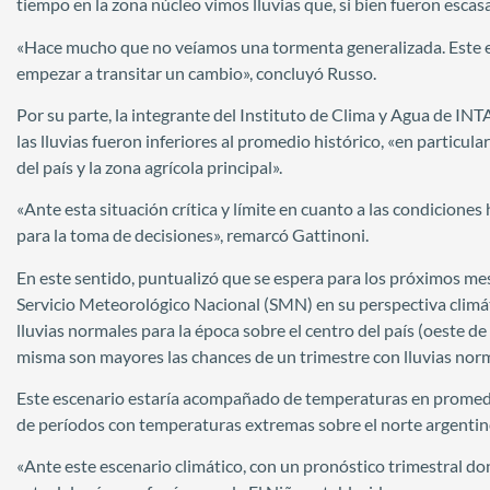
tiempo en la zona núcleo vimos lluvias que, si bien fueron escasa
«Hace mucho que no veíamos una tormenta generalizada. Este es
empezar a transitar un cambio», concluyó Russo.
Por su parte, la integrante del Instituto de Clima y Agua de INTA
las lluvias fueron inferiores al promedio histórico, «en particul
del país y la zona agrícola principal».
«Ante esta situación crítica y límite en cuanto a las condiciones 
para la toma de decisiones», remarcó Gattinoni.
En este sentido, puntualizó que se espera para los próximos me
Servicio Meteorológico Nacional (SMN) en su perspectiva climát
lluvias normales para la época sobre el centro del país (oeste de
misma son mayores las chances de un trimestre con lluvias norm
Este escenario estaría acompañado de temperaturas en promedio
de períodos con temperaturas extremas sobre el norte argentino,
«Ante este escenario climático, con un pronóstico trimestral don