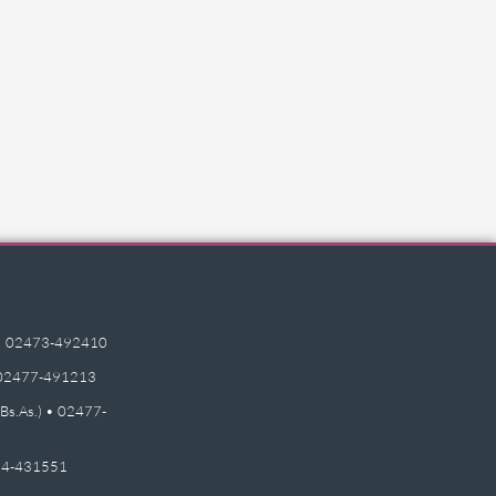
e) • 02473-492410
 • 02477-491213
(Bs.As.) • 02477-
2474-431551