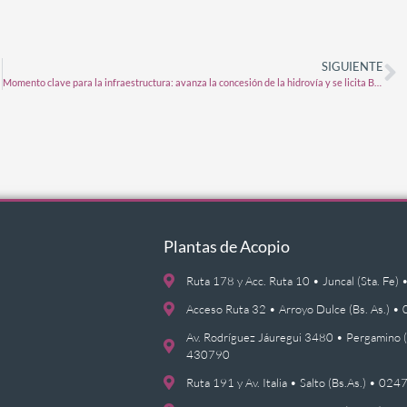
SIGUIENTE
Momento clave para la infraestructura: avanza la concesión de la hidrovía y se licita Belgrano Cargas
Plantas de Acopio
Ruta 178 y Acc. Ruta 10 • Juncal (Sta. F
Acceso Ruta 32 • Arroyo Dulce (Bs. As.)
Av. Rodríguez Jáuregui 3480 • Pergamino 
430790
Ruta 191 y Av. Italia • Salto (Bs.As.) • 0