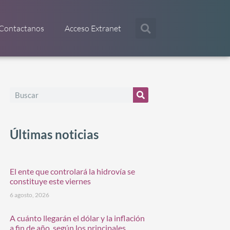
Contactanos
Acceso Extranet
Últimas noticias
El ente que controlará la hidrovía se
constituye este viernes
6 agosto, 2026
A cuánto llegarán el dólar y la inflación
a fin de año, según los principales