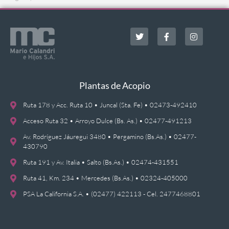
Plantas de Acopio
Ruta 178 y Acc. Ruta 10 • Juncal (Sta. Fe) • 02473-492410
Acceso Ruta 32 • Arroyo Dulce (Bs. As.) • 02477-491213
Av. Rodríguez Jáuregui 3480 • Pergamino (Bs.As.) • 02477-
430790
Ruta 191 y Av. Italia • Salto (Bs.As.) • 02474-431551
Ruta 41, Km. 234 • Mercedes (Bs.As.) • 02324-405000
PSA La California S.A. • (02477) 422113 - Cel. 2477468801