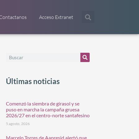
Contactanos
Acceso Extranet
Últimas noticias
Comenzó la siembra de girasol y se
puso en marcha la campaña gruesa
2026/27 en el centro-norte santafesino
5 agosto, 2026
Marcelo Torres de Aapresid alertó que