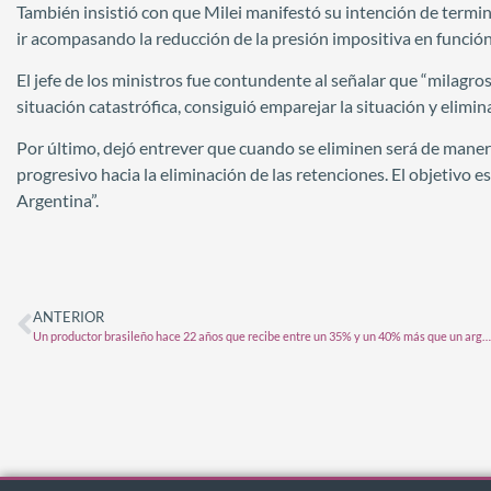
También insistió con que Milei manifestó su intención de termi
ir acompasando la reducción de la presión impositiva en función 
El jefe de los ministros fue contundente al señalar que “milagros
situación catastrófica, consiguió emparejar la situación y eliminar
Por último, dejó entrever que cuando se eliminen será de mane
progresivo hacia la eliminación de las retenciones. El objetivo 
Argentina”.
ANTERIOR
Un productor brasileño hace 22 años que recibe entre un 35% y un 40% más que un argentino por tonelada de soja