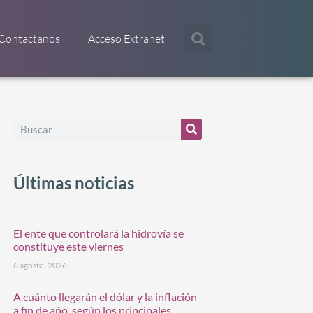
Contactanos
Acceso Extranet
Últimas noticias
El ente que controlará la hidrovía se
constituye este viernes
6 agosto, 2026
A cuánto llegarán el dólar y la inflación
a fin de año, según los principales