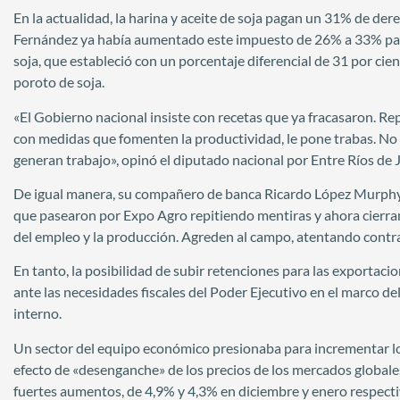
En la actualidad, la harina y aceite de soja pagan un 31% de de
Fernández ya había aumentado este impuesto de 26% a 33% para 
soja, que estableció con un porcentaje diferencial de 31 por cie
poroto de soja.
«El Gobierno nacional insiste con recetas que ya fracasaron. Rep
con medidas que fomenten la productividad, le pone trabas. No 
generan trabajo», opinó el diputado nacional por Entre Ríos de 
De igual manera, su compañero de banca Ricardo López Murphy, 
que pasearon por Expo Agro repitiendo mentiras y ahora cierran 
del empleo y la producción. Agreden al campo, atentando contra 
En tanto, la posibilidad de subir retenciones para las exportac
ante las necesidades fiscales del Poder Ejecutivo en el marco d
interno.
Un sector del equipo económico presionaba para incrementar los
efecto de «desenganche» de los precios de los mercados globale
fuertes aumentos, de 4,9% y 4,3% en diciembre y enero respectiv