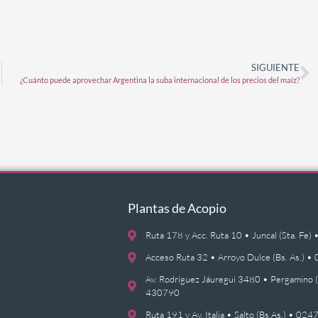
SIGUIENTE
¿Cuánto puede aprovechar Argentina la suba internacional de los precios del maíz?
Plantas de Acopio
Ruta 178 y Acc. Ruta 10 • Juncal (Sta. F
Acceso Ruta 32 • Arroyo Dulce (Bs. As.)
Av. Rodríguez Jáuregui 3480 • Pergamino 
430790
Ruta 191 y Av. Italia • Salto (Bs.As.) • 0