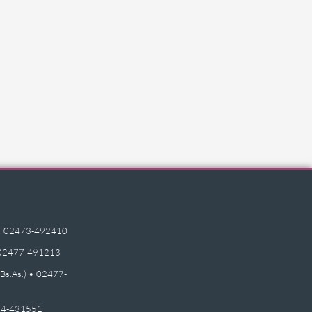
e) • 02473-492410
 • 02477-491213
(Bs.As.) • 02477-
2474-431551