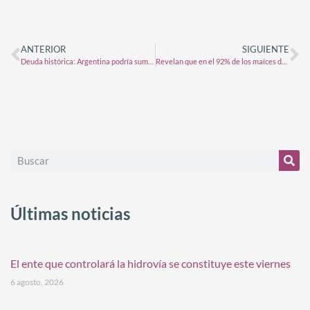
ANTERIOR
SIGUIENTE
Deuda histórica: Argentina podría sumar 40 millones de toneladas si corrige la fertilización
Revelan que en el 92% de los maíces del Litoral no se ven las chicharritas
Últimas noticias
El ente que controlará la hidrovía se constituye este viernes
6 agosto, 2026