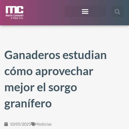
¿En qué te podemos ayudar?
Acceso Extranet
Ganaderos estudian
cómo aprovechar
mejor el sorgo
granífero
10/05/2025
Noticias