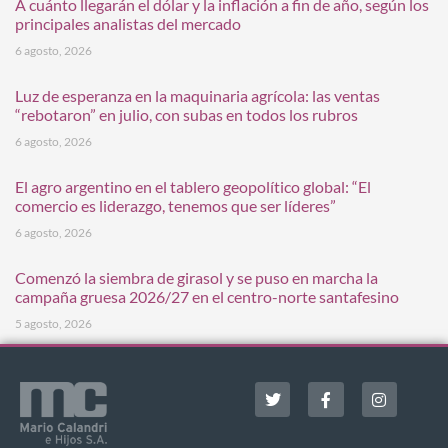
A cuánto llegarán el dólar y la inflación a fin de año, según los
principales analistas del mercado
6 agosto, 2026
Luz de esperanza en la maquinaria agrícola: las ventas
“rebotaron” en julio, con subas en todos los rubros
6 agosto, 2026
El agro argentino en el tablero geopolítico global: “El
comercio es liderazgo, tenemos que ser líderes”
6 agosto, 2026
Comenzó la siembra de girasol y se puso en marcha la
campaña gruesa 2026/27 en el centro-norte santafesino
5 agosto, 2026