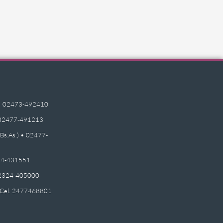
e) • 02473-492410
 • 02477-491213
(Bs.As.) • 02477-
2474-431551
 02324-405000
 - Cel. 2477468801