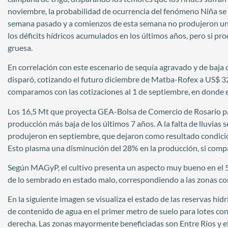
noviembre, la probabilidad de ocurrencia del fenómeno Niña se m
semana pasado y a comienzos de esta semana no produjeron una 
los déficits hídricos acumulados en los últimos años, pero si 
gruesa.
En correlación con este escenario de sequía agravado y de baja de
disparó, cotizando el futuro diciembre de Matba-Rofex a US$ 3
comparamos con las cotizaciones al 1 de septiembre, en donde e
Los 16,5 Mt que proyecta GEA-Bolsa de Comercio de Rosario para 
producción más baja de los últimos 7 años. A la falta de lluvias 
produjeron en septiembre, que dejaron como resultado condicio
Esto plasma una disminución del 28% en la producción, si compa
Según MAGyP, el cultivo presenta un aspecto muy bueno en el 5% 
de lo sembrado en estado malo, correspondiendo a las zonas co
En la siguiente imagen se visualiza el estado de las reservas híd
de contenido de agua en el primer metro de suelo para lotes con 
derecha. Las zonas mayormente beneficiadas son Entre Ríos y el