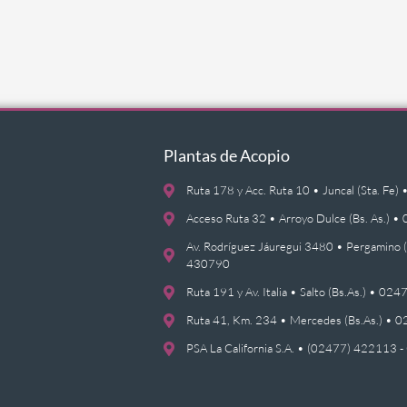
Plantas de Acopio
Ruta 178 y Acc. Ruta 10 • Juncal (Sta. F
Acceso Ruta 32 • Arroyo Dulce (Bs. As.)
Av. Rodríguez Jáuregui 3480 • Pergamino 
430790
Ruta 191 y Av. Italia • Salto (Bs.As.) • 0
Ruta 41, Km. 234 • Mercedes (Bs.As.) •
PSA La California S.A. • (02477) 422113