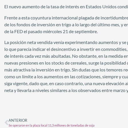
El nuevo aumento de la tasa de interés en Estados Unidos condic
Frente a esta coyuntura internacional plagada de incertidumbre,
de los fondos de inversión en trigo a lo largo del último mes, y 
de la FED el pasado miércoles 21 de septiembre.
La posición neta vendida venía experimentando aumentos y se pos
lo que parecía indicar el desincentivo a invertir en commodities,
de interés cada vez más abultadas. No obstante, en la medida en 
nuevas presiones en los stocks de cereales, surge la posibilidad
más atractiva la inversión en trigo. Sin dudas que los temores 
como un límite a los aumentos en las cotizaciones, siempre y c
siga vigente, dado que, en caso contrario, una nueva elevación ab
neta y llevarla a niveles similares a los observados entre marzo y
ANTERIOR
Se operaron en la plaza local 11,3 millones de toneladas de soja