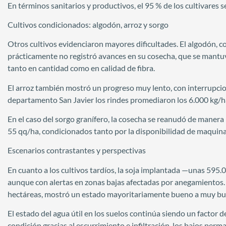
En términos sanitarios y productivos, el 95 % de los cultivare
Cultivos condicionados: algodón, arroz y sorgo
Otros cultivos evidenciaron mayores dificultades. El algodón, c
prácticamente no registró avances en su cosecha, que se mantuvo
tanto en cantidad como en calidad de fibra.
El arroz también mostró un progreso muy lento, con interrupcion
departamento San Javier los rindes promediaron los 6.000 kg/ha
En el caso del sorgo granífero, la cosecha se reanudó de manera 
55 qq/ha, condicionados tanto por la disponibilidad de maquinar
Escenarios contrastantes y perspectivas
En cuanto a los cultivos tardíos, la soja implantada —unas 595.
aunque con alertas en zonas bajas afectadas por anegamientos. E
hectáreas, mostró un estado mayoritariamente bueno a muy buen
El estado del agua útil en los suelos continúa siendo un factor
condición gracias al escurrimiento e infiltración, los bajos per