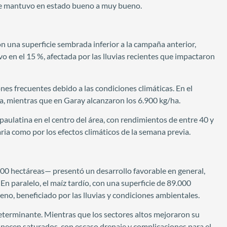
s se mantuvo en estado bueno a muy bueno.
on una superficie sembrada inferior a la campaña anterior,
 en el 15 %, afectada por las lluvias recientes que impactaron
es frecuentes debido a las condiciones climáticas. En el
, mientras que en Garay alcanzaron los 6.900 kg/ha.
paulatina en el centro del área, con rendimientos de entre 40 y
ia como por los efectos climáticos de la semana previa.
000 hectáreas— presentó un desarrollo favorable en general,
n paralelo, el maíz tardío, con una superficie de 89.000
o, beneficiado por las lluvias y condiciones ambientales.
 determinante. Mientras que los sectores altos mejoraron su
manecen saturados, con escaso drenaje y complicaciones para el