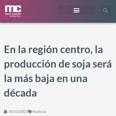
¿En qué te podemos ayudar?
Acceso Extranet
En la región centro, la
producción de soja será
la más baja en una
década
05/03/2021
Noticias