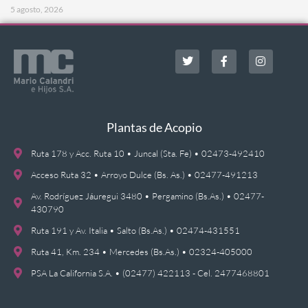
5 agosto, 2026
Plantas de Acopio
Ruta 178 y Acc. Ruta 10 • Juncal (Sta. Fe) • 02473-492410
Acceso Ruta 32 • Arroyo Dulce (Bs. As.) • 02477-491213
Av. Rodríguez Jáuregui 3480 • Pergamino (Bs.As.) • 02477-
430790
Ruta 191 y Av. Italia • Salto (Bs.As.) • 02474-431551
Ruta 41, Km. 234 • Mercedes (Bs.As.) • 02324-405000
PSA La California S.A. • (02477) 422113 - Cel. 2477468801