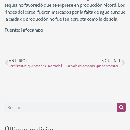
sequía no favoreció que se exprese en producción récord. Los
rindes del cereal fueron marcados por la falta de agua aunque
la caída de producción no fue tan abrupta como la de soja.
Fuente: Infocampo
ANTERIOR
SIGUIENTE
Fertilizantes: qué pasa en el mercado internacional y cómo se encuentra la relación de canje para soja, trigo y maíz
Por cada cosechadora que se produzca en el país se podría evitar que 350 mil dólares salgan al exterior, calculan en Metalfor
Últimas noticias