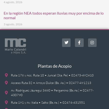
4 agosto, 2026
En la región NEA todos esperan lluvias muy por encima de lo
normal
3 agosto, 2026
Plantas de Acopio
Ruta 178 y Acc. Ruta 10 • Juncal (Sta. Fe) • 02473-492410
Acceso Ruta 32 • Arroyo Dulce (Bs. As.) • 02477-491213
Av. Rodríguez Jáuregui 3480 • Pergamino (Bs.As.) • 02477-
430790
Ruta 191 y Av. Italia • Salto (Bs.As.) • 02474-431551