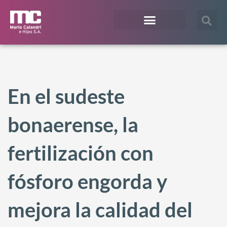
¿En qué te podemos ayudar?
Acceso Extranet
En el sudeste
bonaerense, la
fertilización con
fósforo engorda y
mejora la calidad del