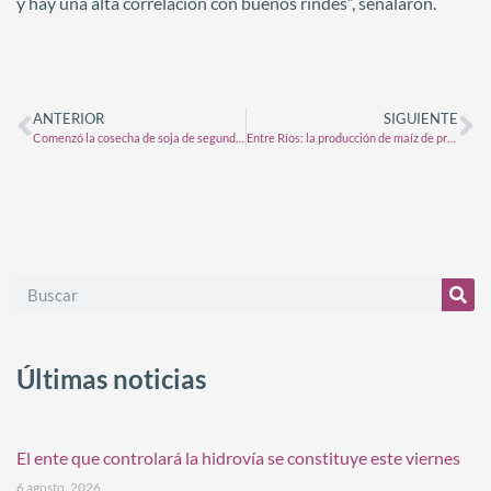
y hay una alta correlación con buenos rindes”, señalaron.
ANTERIOR
SIGUIENTE
Comenzó la cosecha de soja de segunda y los datos prolongan el bajón productivo
Entre Ríos: la producción de maíz de primera registró una caída del 55 %
Últimas noticias
El ente que controlará la hidrovía se constituye este viernes
6 agosto, 2026