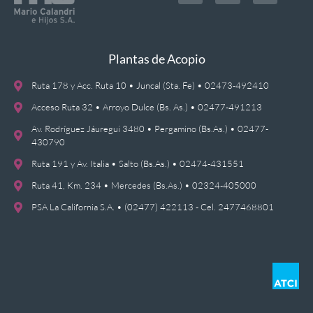
Plantas de Acopio
Ruta 178 y Acc. Ruta 10 • Juncal (Sta. Fe) • 02473-492410
Acceso Ruta 32 • Arroyo Dulce (Bs. As.) • 02477-491213
Av. Rodríguez Jáuregui 3480 • Pergamino (Bs.As.) • 02477-
430790
Ruta 191 y Av. Italia • Salto (Bs.As.) • 02474-431551
Ruta 41, Km. 234 • Mercedes (Bs.As.) • 02324-405000
PSA La California S.A. • (02477) 422113 - Cel. 2477468801