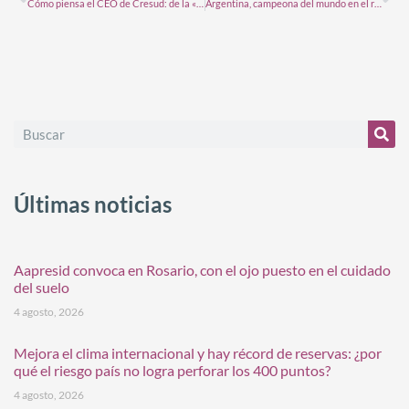
Cómo piensa el CEO de Cresud: de la «maldición» de tener la mejores tierras a las claves de Brasil para multiplicar por ocho la cosecha
Argentina, campeona del mundo en el ranking de los países que menos nutrientes repone al suelo
Últimas noticias
Aapresid convoca en Rosario, con el ojo puesto en el cuidado
del suelo
4 agosto, 2026
Mejora el clima internacional y hay récord de reservas: ¿por
qué el riesgo país no logra perforar los 400 puntos?
4 agosto, 2026