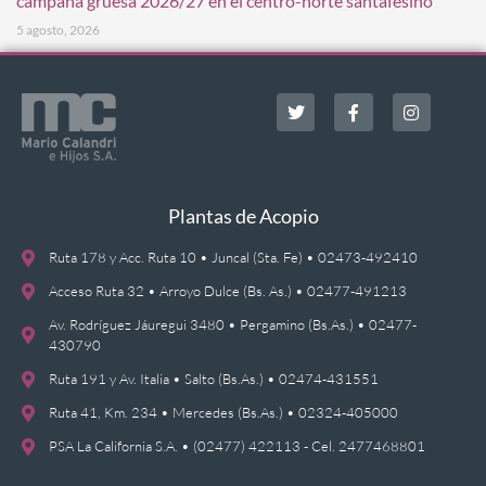
campaña gruesa 2026/27 en el centro-norte santafesino
5 agosto, 2026
Plantas de Acopio
Ruta 178 y Acc. Ruta 10 • Juncal (Sta. Fe) • 02473-492410
Acceso Ruta 32 • Arroyo Dulce (Bs. As.) • 02477-491213
Av. Rodríguez Jáuregui 3480 • Pergamino (Bs.As.) • 02477-
430790
Ruta 191 y Av. Italia • Salto (Bs.As.) • 02474-431551
Ruta 41, Km. 234 • Mercedes (Bs.As.) • 02324-405000
PSA La California S.A. • (02477) 422113 - Cel. 2477468801