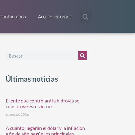
Contactanos
Acceso Extranet
Últimas noticias
El ente que controlará la hidrovía se
constituye este viernes
6 agosto, 2026
A cuánto llegarán el dólar y la inflación
a fin de año, según los principales