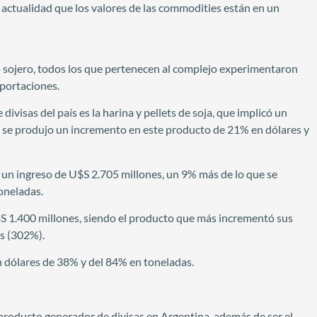
a actualidad que los valores de las commodities están en un
o sojero, todos los que pertenecen al complejo experimentaron
xportaciones.
ivisas del país es la harina y pellets de soja, que implicó un
 se produjo un incremento en este producto de 21% en dólares y
en un ingreso de U$S 2.705 millones, un 9% más de lo que se
oneladas.
U$S 1.400 millones, siendo el producto que más incrementó sus
s (302%).
n dólares de 38% y del 84% en toneladas.
 producto generador de divisas en Argentina, además de ser el