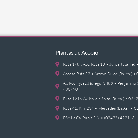
Plantas de Acopio
Ruta 178 y Acc. Ruta 10 • Juncal (Sta. F
Acceso Ruta 32 • Arroyo Dulce (Bs. As.)
Av. Rodríguez Jáuregui 3480 • Pergamino 
430790
Ruta 191 y Av. Italia • Salto (Bs.As.) • 0
Ruta 41, Km. 234 • Mercedes (Bs.As.) •
PSA La California S.A. • (02477) 422113