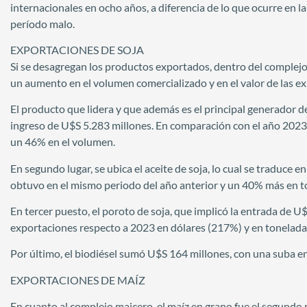
internacionales en ocho años, a diferencia de lo que ocurre en l
período malo.
EXPORTACIONES DE SOJA
Si se desagregan los productos exportados, dentro del complej
un aumento en el volumen comercializado y en el valor de las e
El producto que lidera y que además es el principal generador de d
ingreso de U$S 5.283 millones. En comparación con el año 2023
un 46% en el volumen.
En segundo lugar, se ubica el aceite de soja, lo cual se traduce 
obtuvo en el mismo periodo del año anterior y un 40% más en t
En tercer puesto, el poroto de soja, que implicó la entrada de 
exportaciones respecto a 2023 en dólares (217%) y en tonelada
Por último, el biodiésel sumó U$S 164 millones, con una suba e
EXPORTACIONES DE MAÍZ
En cuanto al complejo maicero, el maíz en grano fue el segundo