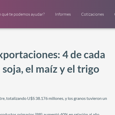
n qué te podemos ayudar?
Informes
Cotizaciones
exportaciones: 4 de cada
soja, el maíz y el trigo
re, totalizando U$S 38.176 millones, y los granos tuvieron un
 productos primarios (PP) aumentó 40% en relación al año