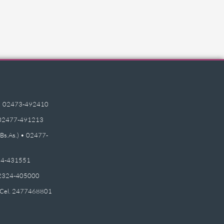
e) • 02473-492410
 • 02477-491213
(Bs.As.) • 02477-
2474-431551
 02324-405000
 - Cel. 2477468801