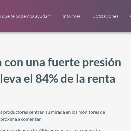
n qué te podemos ayudar?
Informes
Cotizaciones
ra con una fuerte presión
lleva el 84% de la renta
os productores centran su mirada en los monitores de
o próxima a comenzar.
uvias ocurridas en las últimas semanas han repuesto