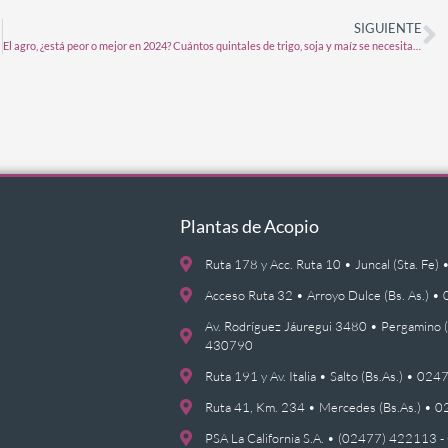
SIGUIENTE
El agro, ¿está peor o mejor en 2024? Cuántos quintales de trigo, soja y maíz se necesitan para cubrir costos vs. el año pasado
Plantas de Acopio
Ruta 178 y Acc. Ruta 10 • Juncal (Sta. F
Acceso Ruta 32 • Arroyo Dulce (Bs. As.)
Av. Rodríguez Jáuregui 3480 • Pergamino 
430790
Ruta 191 y Av. Italia • Salto (Bs.As.) • 0
Ruta 41, Km. 234 • Mercedes (Bs.As.) •
PSA La California S.A. • (02477) 422113