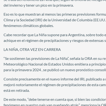
del invierno y tener un pico en la primavera.
Eso es lo que muestran al menos las primeras previsiones formul
Clima y la Sociedad (IRI) de la Universidad de Columbia (EE.UU.
fenómenos climáticos globales.
Cabe recordar que La Niña supone para Argentina, sobre todo en
achique en el régimen de precipitaciones y riesgos de extensas 
LA NIÑA, OTRA VEZ EN CARRERA
“Se sostienen las previsiones de La Niña”, señala la ORA en su r
Meteorológico Nacional de Estados Unidos emitiera a principios 
para la primavera 2024 , se publicó un nuevo pronóstico consoli
Consiste precisamente en el nuevo informe del IRI, publicado a
mejoró notoriamente el régimen de precipitaciones de esta camp
está en retirada.
De este modo, “debe tenerse en cuenta que, si bien las condicio
fenómeno en nuestro país van quedando atrás”, menciona la O