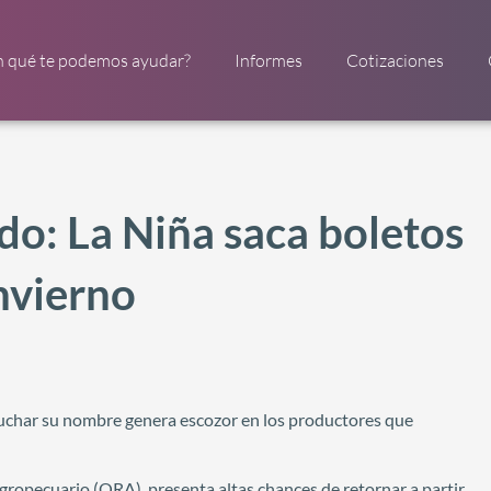
n qué te podemos ayudar?
Informes
Cotizaciones
do: La Niña saca boletos
invierno
cuchar su nombre genera escozor en los productores que
gropecuario (ORA), presenta altas chances de retornar a partir