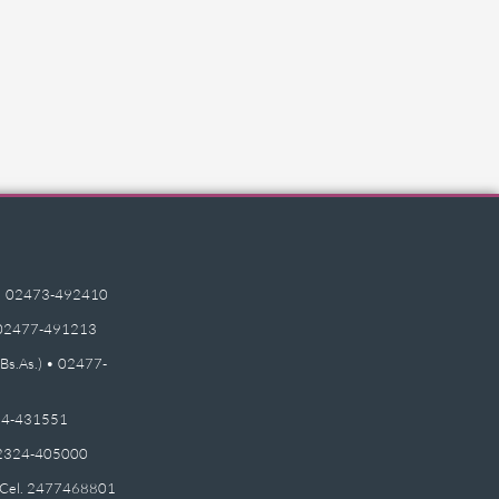
e) • 02473-492410
 • 02477-491213
(Bs.As.) • 02477-
2474-431551
 02324-405000
 - Cel. 2477468801