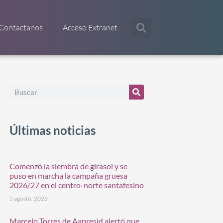
Contactanos
Acceso Extranet
Últimas noticias
Comenzó la siembra de girasol y se
puso en marcha la campaña gruesa
2026/27 en el centro-norte santafesino
5 agosto, 2026
Marcelo Torres de Aapresid alertó que