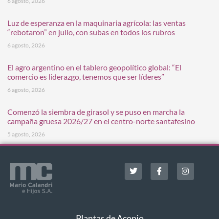
6 agosto, 2026
Luz de esperanza en la maquinaria agrícola: las ventas
“rebotaron” en julio, con subas en todos los rubros
6 agosto, 2026
El agro argentino en el tablero geopolítico global: “El
comercio es liderazgo, tenemos que ser líderes”
6 agosto, 2026
Comenzó la siembra de girasol y se puso en marcha la
campaña gruesa 2026/27 en el centro-norte santafesino
5 agosto, 2026
Plantas de Acopio