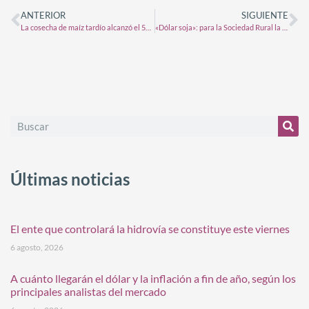
ANTERIOR
SIGUIENTE
La cosecha de maíz tardío alcanzó el 50% con mejores rindes
«Dólar soja»: para la Sociedad Rural la medida es de «difícil implementación»
Últimas noticias
El ente que controlará la hidrovía se constituye este viernes
6 agosto, 2026
A cuánto llegarán el dólar y la inflación a fin de año, según los
principales analistas del mercado