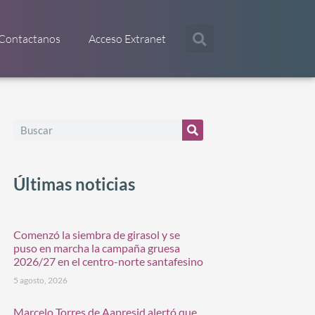
Contactanos
Acceso Extranet
Últimas noticias
Comenzó la siembra de girasol y se
puso en marcha la campaña gruesa
2026/27 en el centro-norte santafesino
5 agosto, 2026
Marcelo Torres de Aapresid alertó que