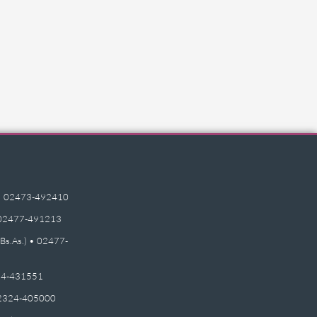
e) • 02473-492410
 • 02477-491213
(Bs.As.) • 02477-
2474-431551
 02324-405000