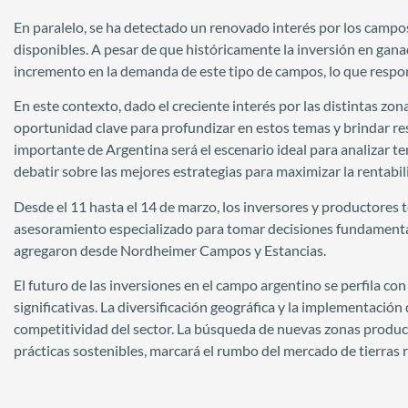
En paralelo, se ha detectado un renovado interés por los campos
disponibles. A pesar de que históricamente la inversión en gana
incremento en la demanda de este tipo de campos, lo que respond
En este contexto, dado el creciente interés por las distintas z
oportunidad clave para profundizar en estos temas y brindar res
importante de Argentina será el escenario ideal para analizar te
debatir sobre las mejores estrategias para maximizar la rentabili
Desde el 11 hasta el 14 de marzo, los inversores y productores 
asesoramiento especializado para tomar decisiones fundament
agregaron desde Nordheimer Campos y Estancias.
El futuro de las inversiones en el campo argentino se perfila c
significativas. La diversificación geográfica y la implementació
competitividad del sector. La búsqueda de nuevas zonas product
prácticas sostenibles, marcará el rumbo del mercado de tierras 