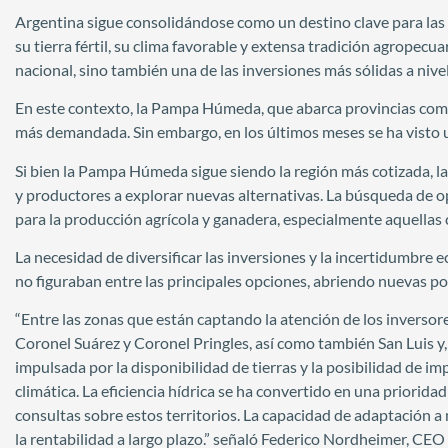
Argentina sigue consolidándose como un destino clave para las i
su tierra fértil, su clima favorable y extensa tradición agropecu
nacional, sino también una de las inversiones más sólidas a nivel
En este contexto, la Pampa Húmeda, que abarca provincias com
más demandada. Sin embargo, en los últimos meses se ha visto u
Si bien la Pampa Húmeda sigue siendo la región más cotizada, la 
y productores a explorar nuevas alternativas. La búsqueda de 
para la producción agrícola y ganadera, especialmente aquellas c
La necesidad de diversificar las inversiones y la incertidumbr
no figuraban entre las principales opciones, abriendo nuevas po
“Entre las zonas que están captando la atención de los inversor
Coronel Suárez y Coronel Pringles, así como también San Luis y
impulsada por la disponibilidad de tierras y la posibilidad de im
climática. La eficiencia hídrica se ha convertido en una priorida
consultas sobre estos territorios. La capacidad de adaptación 
la rentabilidad a largo plazo.” señaló Federico Nordheimer, C