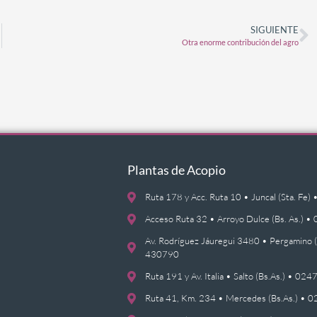
SIGUIENTE
Otra enorme contribución del agro
Plantas de Acopio
Ruta 178 y Acc. Ruta 10 • Juncal (Sta. F
Acceso Ruta 32 • Arroyo Dulce (Bs. As.)
Av. Rodríguez Jáuregui 3480 • Pergamino 
430790
Ruta 191 y Av. Italia • Salto (Bs.As.) • 0
Ruta 41, Km. 234 • Mercedes (Bs.As.) •