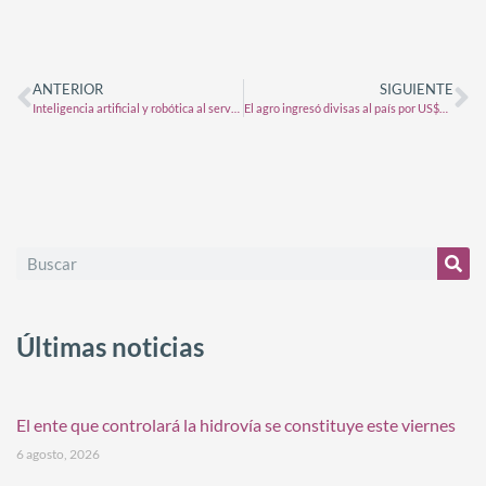
ANTERIOR
SIGUIENTE
Inteligencia artificial y robótica al servicio de los productores: Expoagro lanzará un espacio de la temática
El agro ingresó divisas al país por US$46.171 millones en 2024 y tuvo un salto significativo
Últimas noticias
El ente que controlará la hidrovía se constituye este viernes
6 agosto, 2026