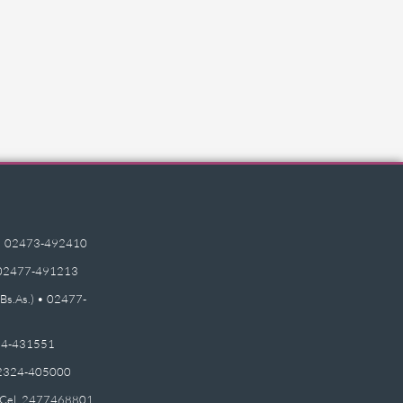
e) • 02473-492410
 • 02477-491213
(Bs.As.) • 02477-
2474-431551
 02324-405000
 - Cel. 2477468801