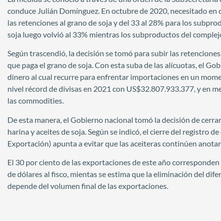
conduce Julián Domínguez. En octubre de 2020, necesitado en q
las retenciones al grano de soja y del 33 al 28% para los subpro
soja luego volvió al 33% mientras los subproductos del comple
Según trascendió, la decisión se tomó para subir las retencione
que paga el grano de soja. Con esta suba de las alícuotas, el G
dinero al cual recurre para enfrentar importaciones en un mome
nivel récord de divisas en 2021 con US$32.807.933.377, y en med
las commodities.
De esta manera, el Gobierno nacional tomó la decisión de cerrar 
harina y aceites de soja. Según se indicó, el cierre del registr
Exportación) apunta a evitar que las aceiteras continúen anota
El 30 por ciento de las exportaciones de este año corresponden
de dólares al fisco, mientas se estima que la eliminación del di
depende del volumen final de las exportaciones.