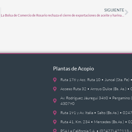
SIGUIENTE
La Bolsa de Comercio de Rosario rechaza el cierre de exportaciones de aceite y harina de soja
Plantas de Acopio
Ruta 178 y Acc. Ruta 10 • Juncal (Sta. F
Acceso Ruta 32 • Arroyo Dulce (Bs. As.)
Av. Rodríguez Jáuregui 3480 • Pergamino 
430790
Ruta 191 y Av. Italia • Salto (Bs.As.) • 0
Ruta 41, Km. 234 • Mercedes (Bs.As.) •
PSA La California S.A. • (02477) 422113