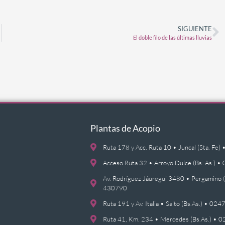
SIGUIENTE
El doble filo de las últimas lluvias
Plantas de Acopio
Ruta 178 y Acc. Ruta 10 • Juncal (Sta. F
Acceso Ruta 32 • Arroyo Dulce (Bs. As.)
Av. Rodríguez Jáuregui 3480 • Pergamino 
430790
Ruta 191 y Av. Italia • Salto (Bs.As.) • 0
Ruta 41, Km. 234 • Mercedes (Bs.As.) •