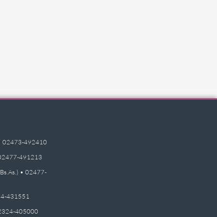
e) • 02473-492410
 • 02477-491213
(Bs.As.) • 02477-
2474-431551
 02324-405000