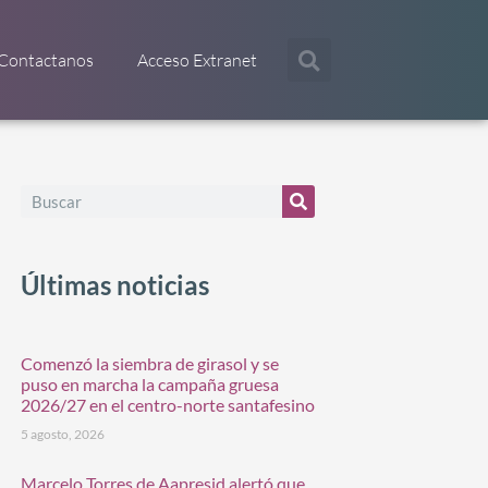
Contactanos
Acceso Extranet
Últimas noticias
Comenzó la siembra de girasol y se
puso en marcha la campaña gruesa
2026/27 en el centro-norte santafesino
5 agosto, 2026
Marcelo Torres de Aapresid alertó que