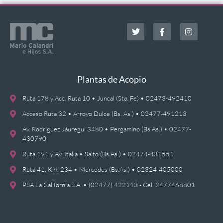
Plantas de Acopio
Ruta 178 y Acc. Ruta 10 • Juncal (Sta. Fe) • 02473-492410
Acceso Ruta 32 • Arroyo Dulce (Bs. As.) • 02477-491213
Av. Rodríguez Jáuregui 3480 • Pergamino (Bs.As.) • 02477-
430790
Ruta 191 y Av. Italia • Salto (Bs.As.) • 02474-431551
Ruta 41, Km. 234 • Mercedes (Bs.As.) • 02324-405000
PSA La California S.A. • (02477) 422113 - Cel. 2477468801