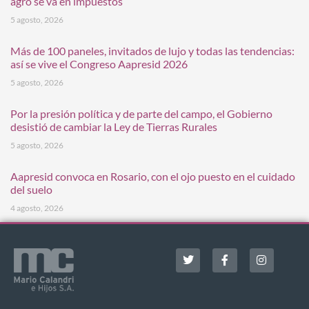
agro se va en impuestos
5 agosto, 2026
Más de 100 paneles, invitados de lujo y todas las tendencias:
así se vive el Congreso Aapresid 2026
5 agosto, 2026
Por la presión política y de parte del campo, el Gobierno
desistió de cambiar la Ley de Tierras Rurales
5 agosto, 2026
Aapresid convoca en Rosario, con el ojo puesto en el cuidado
del suelo
4 agosto, 2026