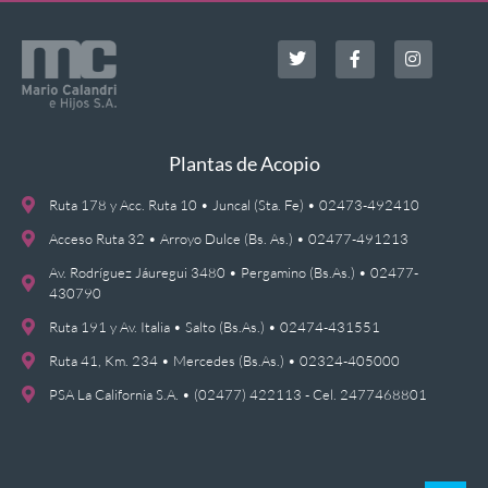
Plantas de Acopio
Ruta 178 y Acc. Ruta 10 • Juncal (Sta. Fe) • 02473-492410
Acceso Ruta 32 • Arroyo Dulce (Bs. As.) • 02477-491213
Av. Rodríguez Jáuregui 3480 • Pergamino (Bs.As.) • 02477-
430790
Ruta 191 y Av. Italia • Salto (Bs.As.) • 02474-431551
Ruta 41, Km. 234 • Mercedes (Bs.As.) • 02324-405000
PSA La California S.A. • (02477) 422113 - Cel. 2477468801