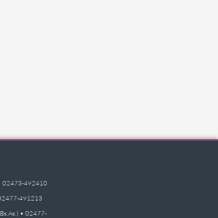
e) • 02473-492410
 • 02477-491213
(Bs.As.) • 02477-