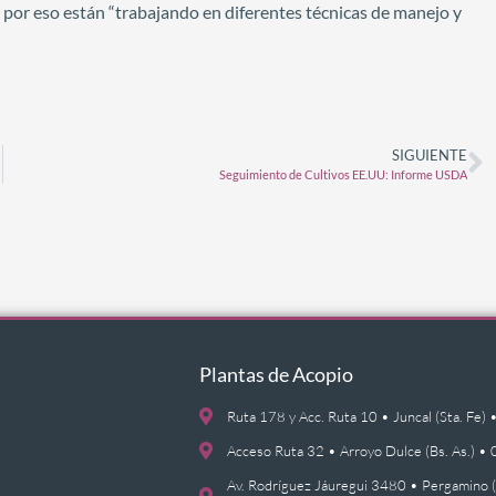
y por eso están “trabajando en diferentes técnicas de manejo y
SIGUIENTE
Seguimiento de Cultivos EE.UU: Informe USDA
Plantas de Acopio
Ruta 178 y Acc. Ruta 10 • Juncal (Sta. F
Acceso Ruta 32 • Arroyo Dulce (Bs. As.)
Av. Rodríguez Jáuregui 3480 • Pergamino 