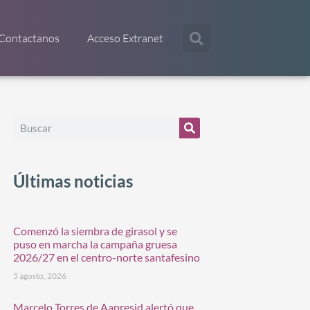
Contactanos
Acceso Extranet
Últimas noticias
Comenzó la siembra de girasol y se
puso en marcha la campaña gruesa
2026/27 en el centro-norte santafesino
5 agosto, 2026
Marcelo Torres de Aapresid alertó que