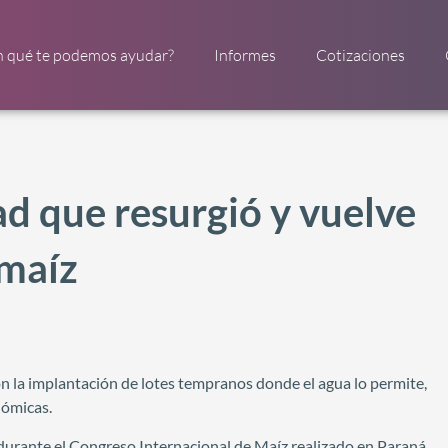
n qué te podemos ayudar?
Informes
Cotizaciones
ad que resurgió y vuelve
 maíz
 la implantación de lotes tempranos donde el agua lo permite,
nómicas.
 durante el Congreso Internacional de Maíz realizado en Paraná