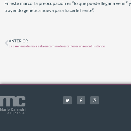
En este marco, la preocupación es “lo que puede llegar a venir” 
trayendo genética nueva para hacerle frente”.
ANTERIOR
La campaña de maíz está en camino de establecer un récord histórico