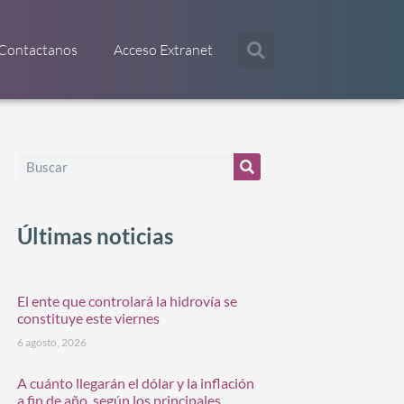
Contactanos
Acceso Extranet
Últimas noticias
El ente que controlará la hidrovía se
constituye este viernes
6 agosto, 2026
A cuánto llegarán el dólar y la inflación
a fin de año, según los principales