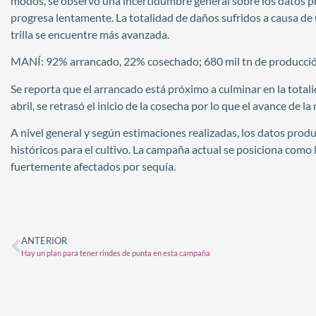
modos, se observó una incertidumbre general sobre los datos pr
progresa lentamente. La totalidad de daños sufridos a causa de
trilla se encuentre más avanzada.
MANÍ: 92% arrancado, 22% cosechado; 680 mil tn de producción
Se reporta que el arrancado está próximo a culminar en la totalid
abril, se retrasó el inicio de la cosecha por lo que el avance de
A nivel general y según estimaciones realizadas, los datos pro
históricos para el cultivo. La campaña actual se posiciona como 
fuertemente afectados por sequía.
ANTERIOR
Hay un plan para tener rindes de punta en esta campaña