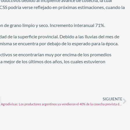
oductivos debido al incipiente avance de cosecha, la cual
 CSS podría verse reflejado en próximas estimaciones, cuando la
 de grano limpio y seco. Incremento interanual 71%.
ad de la superficie provincial. Debido a las lluvias del mes de
 la misma se encuentra por debajo de lo esperado para la época.
ductivos se encontrarían muy por encima de los promedios
la mejor de los últimos dos años, los cuales estuvieron
SIGUIENTE
Agrodivisas: Los productores argentinos ya vendieron el 40% de la cosecha prevista de soja 2023/24