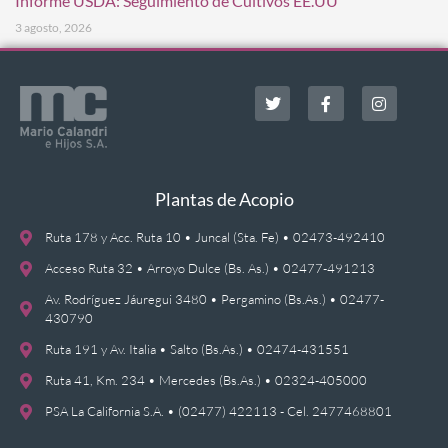
Informe USDA: Seguimiento de Cultivos EE.UU
3 agosto, 2026
Plantas de Acopio
Ruta 178 y Acc. Ruta 10 • Juncal (Sta. Fe) • 02473-492410
Acceso Ruta 32 • Arroyo Dulce (Bs. As.) • 02477-491213
Av. Rodríguez Jáuregui 3480 • Pergamino (Bs.As.) • 02477-
430790
Ruta 191 y Av. Italia • Salto (Bs.As.) • 02474-431551
Ruta 41, Km. 234 • Mercedes (Bs.As.) • 02324-405000
PSA La California S.A. • (02477) 422113 - Cel. 2477468801