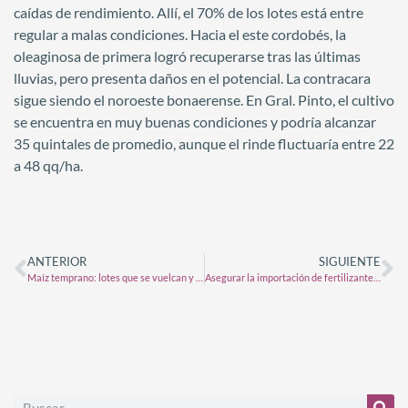
caídas de rendimiento. Allí, el 70% de los lotes está entre
regular a malas condiciones. Hacia el este cordobés, la
oleaginosa de primera logró recuperarse tras las últimas
lluvias, pero presenta daños en el potencial. La contracara
sigue siendo el noroeste bonaerense. En Gral. Pinto, el cultivo
se encuentra en muy buenas condiciones y podría alcanzar
35 quintales de promedio, aunque el rinde fluctuaría entre 22
a 48 qq/ha.
ANTERIOR
SIGUIENTE
Maíz temprano: lotes que se vuelcan y rindes por el piso
Asegurar la importación de fertilizantes evitaría la caída de ingresos de USD 3.300 a 4.500 millones en la exportación de maíz y trigo