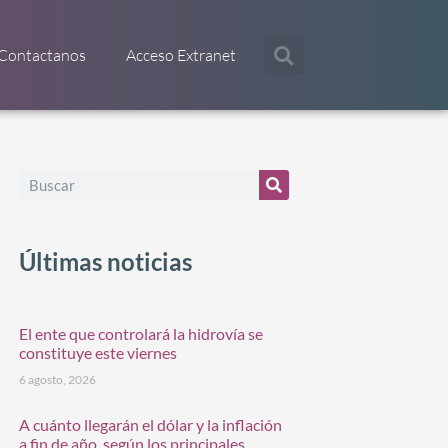
Contactanos
Acceso Extranet
Últimas noticias
El ente que controlará la hidrovía se
constituye este viernes
6 agosto, 2026
A cuánto llegarán el dólar y la inflación
a fin de año, según los principales