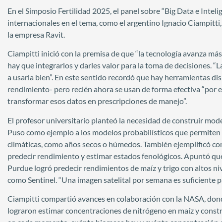
En el Simposio Fertilidad 2025, el panel sobre “Big Data e Intelig
internacionales en el tema, como el argentino Ignacio Ciampitti,
la empresa Ravit.
Ciampitti inició con la premisa de que “la tecnología avanza má
hay que integrarlos y darles valor para la toma de decisiones. “
a usarla bien”. En este sentido recordó que hay herramientas d
rendimiento- pero recién ahora se usan de forma efectiva “por 
transformar esos datos en prescripciones de manejo”.
El profesor universitario planteó la necesidad de construir mode
Puso como ejemplo a los modelos probabilísticos que permiten 
climáticas, como años secos o húmedos. También ejemplificó con 
predecir rendimiento y estimar estados fenológicos. Apuntó que,
Purdue logró predecir rendimientos de maíz y trigo con altos nive
como Sentinel. “Una imagen satelital por semana es suficiente 
Ciampitti compartió avances en colaboración con la NASA, dond
lograron estimar concentraciones de nitrógeno en maíz y constru