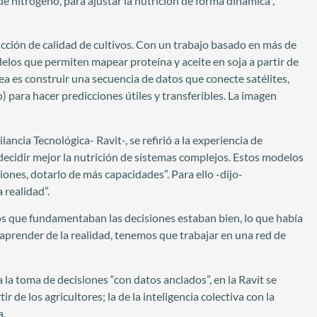
nitrógeno, para ajustar la nutrición de forma dinámica”,
cción de calidad de cultivos. Con un trabajo basado en más de
los que permiten mapear proteína y aceite en soja a partir de
idea es construir una secuencia de datos que conecte satélites,
 para hacer predicciones útiles y transferibles. La imagen
ncia Tecnológica- Ravit-, se refirió a la experiencia de
ecidir mejor la nutrición de sistemas complejos. Estos modelos
ones, dotarlo de más capacidades”. Para ello -dijo-
 realidad”.
s que fundamentaban las decisiones estaban bien, lo que había
 aprender de la realidad, tenemos que trabajar en una red de
a la toma de decisiones “con datos anclados”, en la Ravit se
r de los agricultores; la de la inteligencia colectiva con la
a.