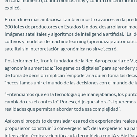
en cada momento, cuánta biomasa hay y cuánta concentración de 
explicó.
En una línea más ambiciosa, también mostró avances en la predi
300 lotes de productores en Estados Unidos, desarrollaron mode
imágenes satelitales y algoritmos de inteligencia artificial. “La 
cultivos y modelos de machine learning (aprendizaje automático)
satelital sin interpretación agronómica no sirve”, cerró.
Posteriormente, Tronfi, fundador de la Red Agropecuaria de Vigila
agronomía aumentada: “los gemelos digitales” para aprender y d
de toma de decisión implican “empoderar a quien toma las decisi
“necesitamos unir el mundo de las decisiones con el mundo de la
“Entendíamos que en la tecnología que manejábamos, los punto
cambiado era el contexto”. Por eso, dijo que ahora “si queremos
realidades que permitan abordar toda esa complejidad”.
Así con el propósito de trasladar esa red de experiencias reales 
propusieron construir “3 convergencias”: de la experiencia a parti
integración técnica y científica; y la tecnológica con IA y Big Dat