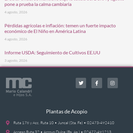
pone a prueba la calma cambiaria
4 agosto, 2026
Pérdidas agrícolas e inflación: temen un fuerte impacto
económico de El Niño en América Latina
4 agosto, 2026
Informe USDA: Seguimiento de Cultivos EE.UU
3 agosto, 2026
Plantas de Acopio
Ruta 178 y Acc. Ruta 10 • Juncal (Sta. Fe) • 02473-492410
Acceso Ruta 32 • Arroyo Dulce (Bs. As.) • 02477-491213