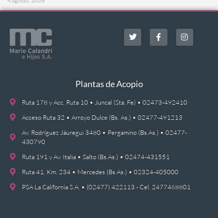
4 agosto, 2026
Plantas de Acopio
Ruta 178 y Acc. Ruta 10 • Juncal (Sta. Fe) • 02473-492410
Acceso Ruta 32 • Arroyo Dulce (Bs. As.) • 02477-491213
Av. Rodríguez Jáuregui 3480 • Pergamino (Bs.As.) • 02477-
430790
Ruta 191 y Av. Italia • Salto (Bs.As.) • 02474-431551
Ruta 41, Km. 234 • Mercedes (Bs.As.) • 02324-405000
PSA La California S.A. • (02477) 422113 - Cel. 2477468801