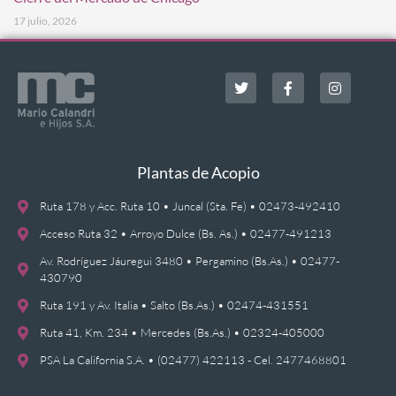
17 julio, 2026
Plantas de Acopio
Ruta 178 y Acc. Ruta 10 • Juncal (Sta. Fe) • 02473-492410
Acceso Ruta 32 • Arroyo Dulce (Bs. As.) • 02477-491213
Av. Rodríguez Jáuregui 3480 • Pergamino (Bs.As.) • 02477-
430790
Ruta 191 y Av. Italia • Salto (Bs.As.) • 02474-431551
Ruta 41, Km. 234 • Mercedes (Bs.As.) • 02324-405000
PSA La California S.A. • (02477) 422113 - Cel. 2477468801