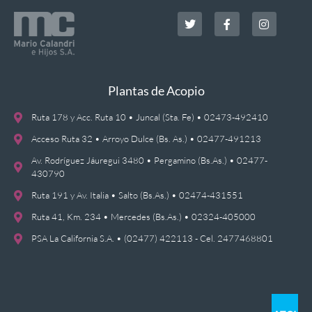
Plantas de Acopio
Ruta 178 y Acc. Ruta 10 • Juncal (Sta. Fe) • 02473-492410
Acceso Ruta 32 • Arroyo Dulce (Bs. As.) • 02477-491213
Av. Rodríguez Jáuregui 3480 • Pergamino (Bs.As.) • 02477-
430790
Ruta 191 y Av. Italia • Salto (Bs.As.) • 02474-431551
Ruta 41, Km. 234 • Mercedes (Bs.As.) • 02324-405000
PSA La California S.A. • (02477) 422113 - Cel. 2477468801