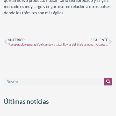
que un nuevo producto fitosanitario sea aprobado y salga al
mercado es muy largo y engorroso, en relación a otros países
donde los trámites son más ágiles.
ANTERIOR
SIGUIENTE
“Recuperación esperada”: el campo ya aportó por retenciones un 570% más que en 2023
Las lluvias del fin de semana: ¿Alcanzan o no alcanzan para para impulsar el trigo?
Últimas noticias