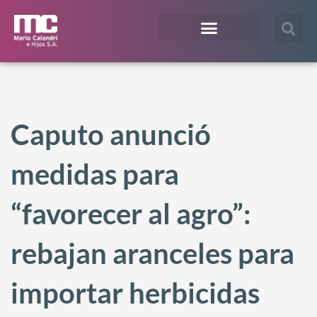
¿En qué te podemos ayudar?
Acceso Extranet
Caputo anunció
medidas para
“favorecer al agro”:
rebajan aranceles para
importar herbicidas