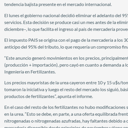
tendencia bajista presente en el mercado internacional.
El lunes el gobierno nacional decidió eliminar el adelanto del 
servicios. Esta decisión se produce casi un mes antes de la elimi
diciembre–, lo que facilita el ingreso al país de mercadería prove
El impuesto PAIS se origina con el pago de la mercadería a los 30
anticipo del 95% del tributo, lo que requería un compromiso fin
“Este anuncio generó movimientos en los precios, principalment
(producción + importación), pero cayó en cuanto a demanda a lo 
Ingeniería en Fertilizantes.
Los precios mayoristas de la urea cayeron entre 10 y 15 u$s/to
tomaron la iniciativa y luego el resto del mercado los siguió, b
productos de fertilizantes”, apunta el informe.
En el caso del resto de los fertilizantes no hubo modificaciones s
en la urea. “Esto se debe, en parte, a una oferta equilibrada fr
nitrogenadas o nitrogenadas azufradas, hay faltantes debido a 
mercadería disponible desde principios de noviembre y tiene ent