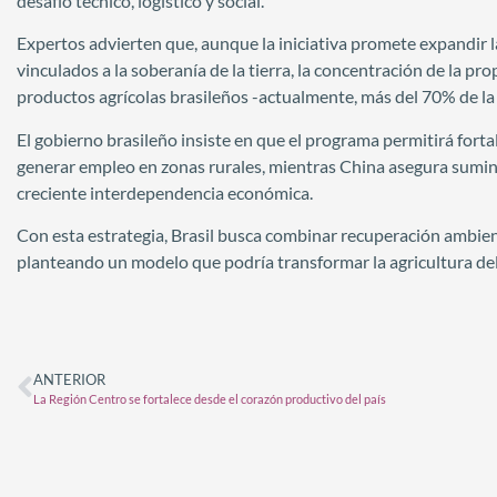
desafío técnico, logístico y social.
Expertos advierten que, aunque la iniciativa promete expandir l
vinculados a la soberanía de la tierra, la concentración de la 
productos agrícolas brasileños -actualmente, más del 70% de la
El gobierno brasileño insiste en que el programa permitirá fortal
generar empleo en zonas rurales, mientras China asegura sumini
creciente interdependencia económica.
Con esta estrategia, Brasil busca combinar recuperación ambient
planteando un modelo que podría transformar la agricultura del
ANTERIOR
La Región Centro se fortalece desde el corazón productivo del país