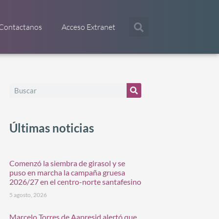
Contactanos
Acceso Extranet
Últimas noticias
Comenzó la siembra de girasol y se
puso en marcha la campaña gruesa
2026/27 en el centro-norte santafesino
5 agosto, 2026
Marcelo Torres de Aapresid alertó que