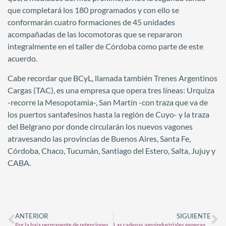
que completará los 180 programados y con ello se
conformarán cuatro formaciones de 45 unidades
acompañadas de las locomotoras que se repararon
integralmente en el taller de Córdoba como parte de este
acuerdo.
Cabe recordar que BCyL, llamada también Trenes Argentinos
Cargas (TAC), es una empresa que opera tres líneas: Urquiza
-recorre la Mesopotamia-, San Martín -con traza que va de
los puertos santafesinos hasta la región de Cuyo- y la traza
del Belgrano por donde circularán los nuevos vagones
atravesando las provincias de Buenos Aires, Santa Fe,
Córdoba, Chaco, Tucumán, Santiago del Estero, Salta, Jujuy y
CABA.
ANTERIOR
SIGUIENTE
Por la baja permanente de retenciones, el agro proyecta un 8% más de producción y 28.800 millones de dólares extra a 10 años
Las cadenas agroindustriales generan el 22% del empleo privado en Argentina