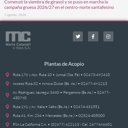
Comenzó la siembra de girasol y se puso en marcha la
campaña gruesa 2026/27 en el centro-norte santafesino
5 agosto, 2026
Plantas de Acopio
Ruta 178 y Acc. Ruta 10 • Juncal (Sta. Fe) • 02473-492410
Acceso Ruta 32 • Arroyo Dulce (Bs. As.) • 02477-491213
Av. Rodríguez Jáuregui 3480 • Pergamino (Bs.As.) • 02477-
430790
Ruta 191 y Av. Italia • Salto (Bs.As.) • 02474-431551
Ruta 41, Km. 234 • Mercedes (Bs.As.) • 02324-405000
PSA La California S.A. • (02477) 422113 - Cel. 2477468801