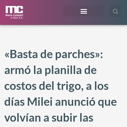
¿En qué te podemos ayudar?
Acceso Extranet
«Basta de parches»:
armó la planilla de
costos del trigo, a los
días Milei anunció que
volvían a subir las